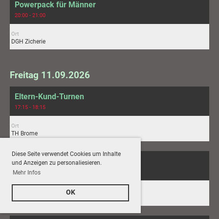
Powerpack für Männer
20:00 - 21:00
Ort
DGH Zicherie
Freitag 11.09.2026
Eltern-Kund-Turnen
17:15 - 18:15
Ort
TH Brome
Diese Seite verwendet Cookies um Inhalte
Parkour Kids 9-12 Jahre
und Anzeigen zu personaliesieren.
18:15 - 19:30
Mehr Infos
Ort
OK
TH Brome